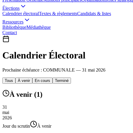
Élections
Calendrier électoral
Textes & règlements
Candidats & listes
Ressources
Bibliothèque
Médiathèque
Contact
Calendrier Électoral
Prochaine échéance :
COMMUNALE
—
31 mai 2026
Tous
À venir
En cours
Terminé
À venir
(
1
)
31
mai
2026
Jour du scrutin
À venir